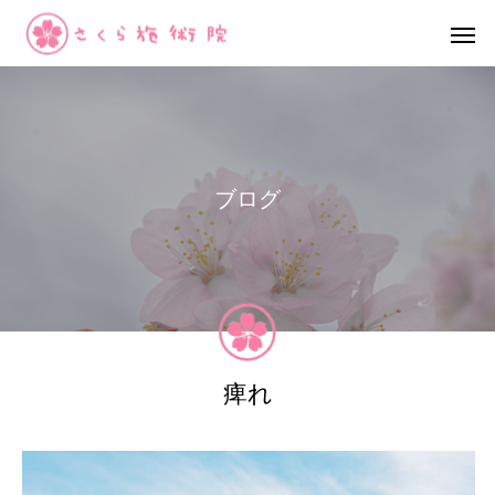
ブ
ロ
グ
痺れ