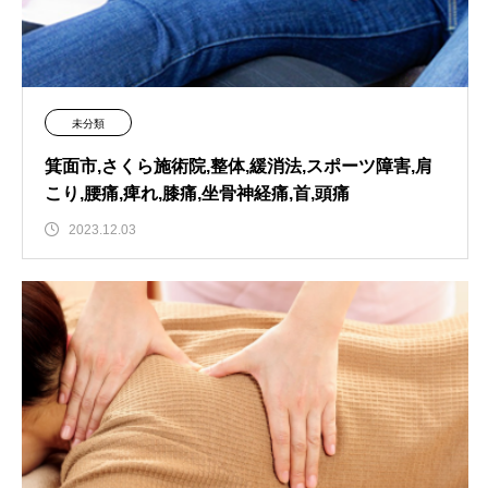
未分類
箕面市,さくら施術院,整体,緩消法,スポーツ障害,肩
こり,腰痛,痺れ,膝痛,坐骨神経痛,首,頭痛
2023.12.03