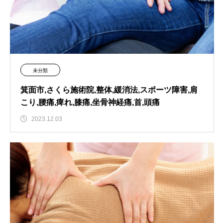
未分類
箕面市,さくら施術院,整体,緩消法,スポーツ障害,肩
こり,腰痛,痺れ,膝痛,坐骨神経痛,首,頭痛
2023.12.03